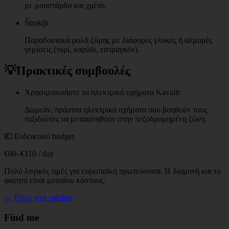
με μουστάρδα και χρένο.
Štruklji
Παραδοσιακά ρολά ζύμης με διάφορες γλυκές ή αλμυρές
γεμίσεις (τυρί, καρύδι, εστραγκόν).
💡
Πρακτικές συμβουλές
Χρησιμοποιήστε τα ηλεκτρικά οχήματα Kavalir
Δωρεάν, πράσινα ηλεκτρικά οχήματα που βοηθούν τους
ταξιδιώτες να μετακινηθούν στην πεζοδρομημένη ζώνη.
💶 Ενδεικτικό budget
€60–€110 / day
Πολύ λογικές τιμές για ευρωπαϊκή πρωτεύουσα. Η διαμονή και το
φαγητό είναι μεσαίου κόστους.
← Πίσω στα ταξίδια
Find me