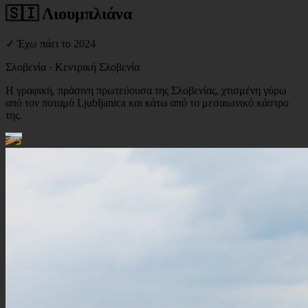
🇸🇮 Λιουμπλιάνα
✓ Έχω πάει
το 2024
Σλοβενία
· Κεντρική Σλοβενία
Η γραφική, πράσινη πρωτεύουσα της Σλοβενίας, χτισμένη γύρω
από τον ποταμό Ljubljanica και κάτω από το μεσαιωνικό κάστρο
της.