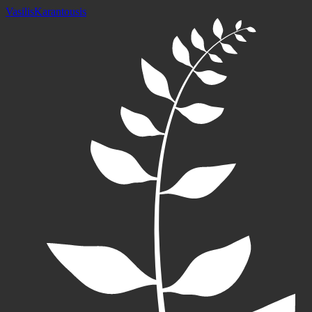
Vasilis
Karantousis