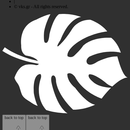
|
© vks.gr - All rights reserved.
back to top
back to top