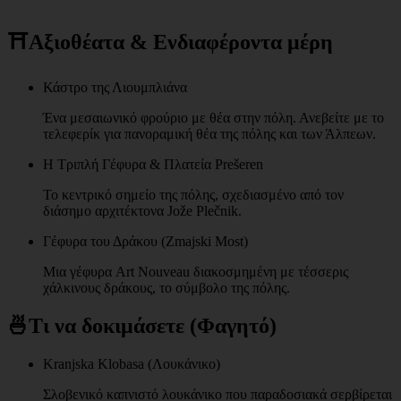
⛩️
Αξιοθέατα & Ενδιαφέροντα μέρη
Κάστρο της Λιουμπλιάνα
Ένα μεσαιωνικό φρούριο με θέα στην πόλη. Ανεβείτε με το
τελεφερίκ για πανοραμική θέα της πόλης και των Άλπεων.
Η Τριπλή Γέφυρα & Πλατεία Prešeren
Το κεντρικό σημείο της πόλης, σχεδιασμένο από τον
διάσημο αρχιτέκτονα Jože Plečnik.
Γέφυρα του Δράκου (Zmajski Most)
Μια γέφυρα Art Nouveau διακοσμημένη με τέσσερις
χάλκινους δράκους, το σύμβολο της πόλης.
🍜
Τι να δοκιμάσετε (Φαγητό)
Kranjska Klobasa (Λουκάνικο)
Σλοβενικό καπνιστό λουκάνικο που παραδοσιακά σερβίρεται