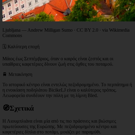
Ljubljana
—
Andrew Milligan Sumo · CC BY 2.0 · via Wikimedia
Commons
🗓️ Καλύτερη εποχή
Μάιος έως Σεπτέμβριος, όταν ο καιρός είναι ζεστός και οι
υπαίθριες καφετέριες δίνουν ζωή στις όχθες του ποταμού.
🚆 Μετακίνηση
Το ιστορικό κέντρο είναι εντελώς πεζοδρομημένο. Το περπάτημα ή
η ενοικίαση ποδηλάτου BicikeLJ είναι ο καλύτερος τρόπος.
Λεωφορεία συνδέουν την πόλη με τη λίμνη Bled.
🧭
Σχετικά
Η Λιουμπλιάνα είναι μία από τις πιο πράσινες και βιώσιμες
πρωτεύουσες της Ευρώπης. Με πεζοδρομημένο κέντρο και
καφετέριες δίπλα στο ποτάμι, μοιάζει με παραμύθι.